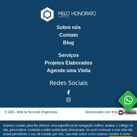
Sobre nós
Contato
Blog
Serviços
Projetos Elaborados
Agende uma Visita
Redes Sociais
© 2020 - Melo & Honorato Engenharia
Desenvolvido com
♥
by
Usamos cookies para lhe oferecer uma experiência de navegação melhor, analisar o tráfego do
Notice
: Undefined index: lgpd in
site, personalizar conteúdo e exibir publicidade direcionada. Se você continuar a usar este site,
estará permitindo o uso de cookies por nós. Leia mais sobre como usamos cookies e como